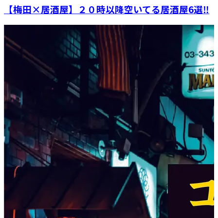
【梅田×居酒屋】２０時以降空いてる居酒屋6選‼