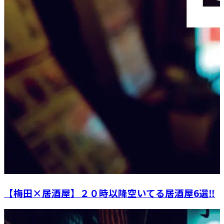
【梅田×居酒屋】２０時以降空いてる居酒屋6選‼