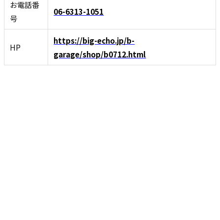
お電話番
06-6313-1051
号
https://big-echo.jp/b-
HP
garage/shop/b0712.html