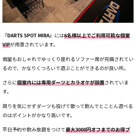
『DARTS SPOT MIRA』
には
6名様以上でご利用可能な個室
VIP
が用意されています。
個室もおしゃれでゆっくり座れるソファー席が完備されてい
るので、かなりくつろいで遊ぶことができるのが良い所。
さらに
個室内には専用ダーツとカラオケが設置
されていま
す。
周りを気にせずダーツも投げて歌って飲んでとことん遊べる
のはポイントがかなり高いです。
平日予約や飲み放題をつけて
最大3000円オフまでのお得プ