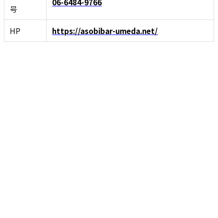
06-6484-9766
号
HP
https://asobibar-umeda.net/