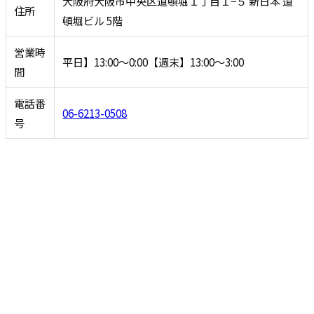
大阪府大阪市中央区道頓堀１丁目１−５ 新日本 道
住所
頓堀ビル 5階
営業時
平日】13:00〜0:00【週末】13:00〜3:00
間
電話番
06-6213-0508
号