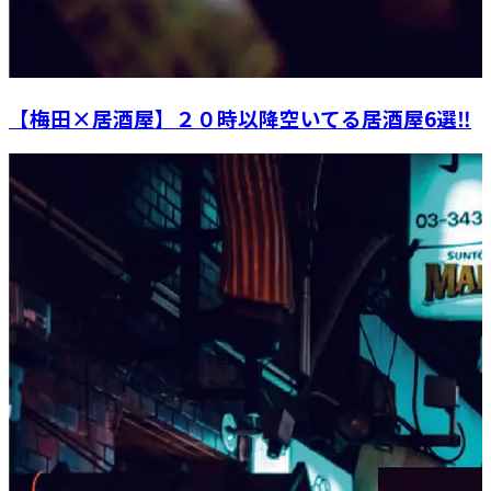
【梅田×居酒屋】２０時以降空いてる居酒屋6選‼