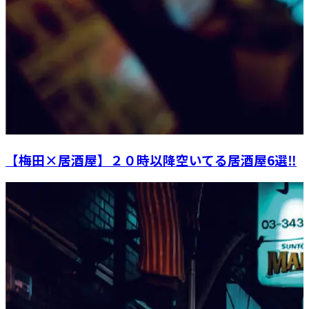
【梅田×居酒屋】２０時以降空いてる居酒屋6選‼