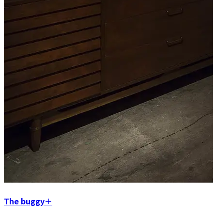
The buggy＋